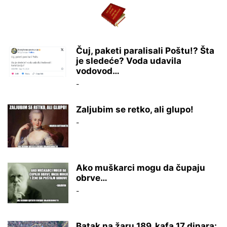
Čuj, paketi paralisali Poštu!? Šta
je sledeće? Voda udavila
vodovod…
-
Zaljubim se retko, ali glupo!
-
Ako muškarci mogu da čupaju
obrve…
-
Batak na žaru 189, kafa 17 dinara: