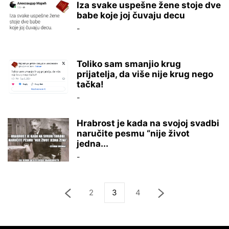
Iza svake uspešne žene stoje dve
babe koje joj čuvaju decu
-
Toliko sam smanjio krug
prijatelja, da više nije krug nego
tačka!
-
Hrabrost je kada na svojoj svadbi
naručite pesmu “nije život
jedna...
-
2
3
4