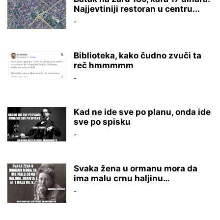
Najjevtiniji restoran u centru...
-
Biblioteka, kako čudno zvuči ta
reč hmmmmm
-
Kad ne ide sve po planu, onda ide
sve po spisku
-
Svaka žena u ormanu mora da
ima malu crnu haljinu…
-