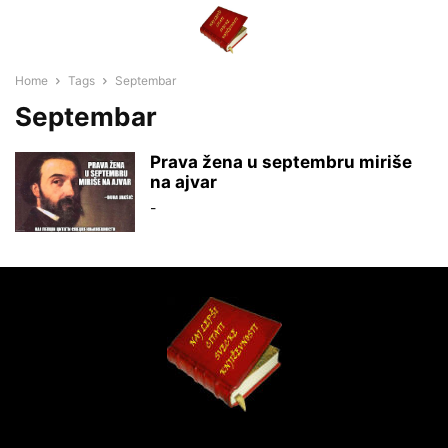
Home
Tags
Septembar
Septembar
Prava žena u septembru miriše
na ajvar
-